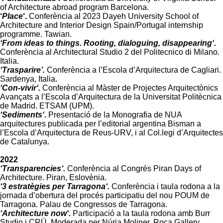
of Architecture abroad program Barcelona.
‘
Place
‘.
Conferència al 2023 Dayeh University School of
Architecture and Interior Design Spain/Portugal internship
programme. Tawian.
‘
From ideas to things. Rooting, dialoguing, disappearing
‘
.
Conferència al Architectural Studio 2 del Politecnico di Milano.
Italia.
‘Trasparire’.
Conferència a l’Escola d’Arquitectura de Cagliari.
Sardenya, Italia.
‘
Con-vivir
‘
.
Conferència al Màster de Projectes Arquitectònics
Avançats a l’Escola d’Arquitectura de la Universitat Politècnica
de Madrid. ETSAM (UPM).
‘
Sediments
‘
.
Presentació de la Monografia de NUA
arquitectures publicada per l’editorial argentina Bisman a
l’Escola d’Arquitectura de Reus-URV, i al Col.legi d’Arquitectes
de Catalunya.
2022
‘
Transparencies
‘
.
Conferència al Congrés Piran Days of
Architecture. Piran, Eslovènia.
‘
3 estratègies per Tarragona
‘
.
Conferència i taula rodona a la
jornada d’obertura del procés participatiu del nou POUM de
Tarragona. Palau de Congressos de Tarragona.
‘
Architecture now
‘
.
Participació a la taula rodona amb Burr
Studio i CRÜ. Moderada per Núria Moliner. Roca Gallery.