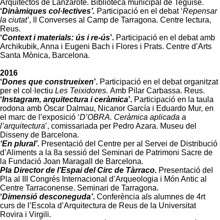
Arquitectos de Lanzarote. Biblioteca municipal de Teguise.
‘
Dinàmiques col·lectives’.
Participació en el debat ‘
Repensar
la ciutat’
, II Converses al Camp de Tarragona. Centre lectura,
Reus.
‘
Context i materials: ús i re-ús
’.
Participació en el debat amb
Archikubik, Anna i Eugeni Bach i Flores i Prats. Centre d’Arts
Santa Mònica, Barcelona.
2016
‘
Dones que construeixen
’.
Participació en el debat organitzat
per el col·lectiu
Les Teixidores.
Amb Pilar Carbassa. Reus.
‘
Instagram, arquitectura i ceràmica
’.
Participació en la taula
rodona amb Òscar Dalmau, Nicanor García i Eduardo Mur, en
el marc de l’exposició ‘
D’OBRA. Ceràmica aplicada a
l’arquitectura
’, comissariada per Pedro Azara. Museu del
Disseny de Barcelona.
‘En plural’
.
Presentació del Centre per al Servei de Distribució
d’Aliments a la 8a sessió del Seminari de Patrimoni Sacre de
la Fundació Joan Maragall de Barcelona.
Pla Director de l’Espai del Circ de Tàrraco.
Presentació del
Pla al III Congrés Internacional d’Arqueologia i Món Antic al
Centre Tarraconense. Seminari de Tarragona.
‘
Dimensió desconeguda’
.
Conferència als alumnes de 4rt
curs de l’Escola d’Arquitectura de Reus de la Universitat
Rovira i Virgili.