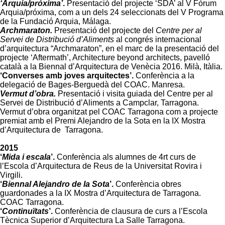
‘Arquia/próxima’
.
Presentació del projecte ‘SDA’ al V Fòrum
Arquia/próxima, com a un dels 24 seleccionats del V Programa
de la Fundació Arquia, Málaga.
Archmaraton.
Presentació del projecte del
Centre per al
Servei de Distribució d’Aliments
al congrés internacional
d’arquitectura “Archmaraton”, en el marc de la presentació del
projecte ‘Aftermath’, Architecture beyond architects, pavelló
català a la Biennal d’Arquitectura de Venècia 2016. Milà, Itàlia.
‘Converses amb joves arquitectes’.
Conferència a la
delegació de Bages-Berguedà del COAC. Manresa.
Vermut d’obra.
Presentació i visita guiada del Centre per al
Servei de Distribució d’Aliments a Campclar, Tarragona.
Vermut d’obra organitzat pel COAC Tarragona com a projecte
premiat amb el Premi Alejandro de la Sota en la IX Mostra
d’Arquitectura de
Tarragona.
2015
‘
Mida i escala
’.
Conferència als alumnes de 4rt curs de
l’Escola d’Arquitectura de Reus de la Universitat Rovira i
Virgili.
‘
Biennal Alejandro de la Sota
’.
Conferència obres
guardonades a la IX Mostra d’Arquitectura de Tarragona.
COAC Tarragona.
‘
Continuïtats
’.
Conferència de clausura de curs a l’Escola
Tècnica Superior d’Arquitectura La Salle Tarragona.