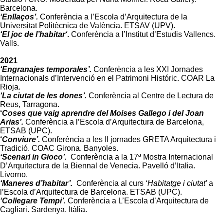
Barcelona.
‘Enllaços’.
Conferència a l’Escola d’Arquitectura de la
Universitat Politècnica de València. ETSAV (UPV).
‘
El joc de l’habitar
‘
.
Conferència a l’Institut d’Estudis Vallencs.
Valls.
2021
‘Engranajes temporales’.
Conferència a les XXI Jornades
Internacionals d’Intervenció en el Patrimoni Históric. COAR La
Rioja.
‘La ciutat de les dones’.
Conferència al Centre de Lectura de
Reus, Tarragona.
‘
Coses que vaig aprendre del Moises Gallego i del Joan
Arias’.
Conferència a l’Escola d’Arquitectura de Barcelona,
ETSAB (UPC).
‘
Conviure’.
Conferència a les II jornades GRETA Arquitectura i
Tradició. COAC Girona. Banyoles.
‘Scenari in Gioco’.
Conferència a la 17ª Mostra Internacional
D’Arquitectura de la Biennal de Venecia. Pavelló d’Italia.
Livorno.
‘Maneres d’habitar’.
Conferència al curs ‘
Habitatge i ciutat’
a
l’Escola d’Arquitectura de Barcelona. ETSAB (UPC).
‘Collegare Tempi’.
Conferència a L’Escola d’Arquitectura de
Cagliari. Sardenya. Itàlia.