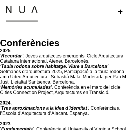
estudi
o.
i.
nosaltres
obra
interiors
on
nova
es
som
u.
en
r.
urbanisme
Conferències
rehabilitació
e.
2025.
d.
efímer
‘Recordar’
. Joves arquitectes emergents, Cicle Arquitectura
Catalana Internacional. Ateneu Barcelonès.
disseny
‘Taula rodona sobre habitatge. Viure a Barcelona’
Setmanes d’arquitectura 2025, Participació a la taula rodona
amb Udeu Arquitectura i Sebastià Mata. Moderada per Pau M.
Just. Lleialtat Santsenca. Barcelona.
‘Memòries acumulades’
. Conferència en el marc del cicle
Cities Connection Project, Arquitectures en Transició.
2024.
‘Tres aproximacions a la idea d’identitat‘.
Conferència a
l’Escola d’Arquitectura d’Alacant. Espanya.
2023
‘
Fundamentals
‘.
Conferència al University of Virginia School