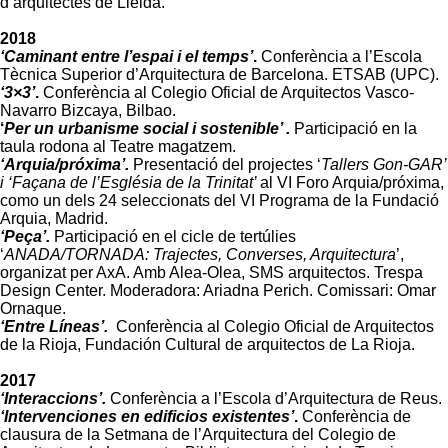
d’arquitectes de Lleida.
2018
‘Caminant entre l’espai i el temps’
.
Conferència a l’Escola
Tècnica Superior d’Arquitectura de Barcelona. ETSAB (UPC).
‘3×3’
.
Conferència al Colegio Oficial de Arquitectos Vasco-
Navarro Bizcaya, Bilbao.
‘
Per un urbanisme social i sostenible’ .
Participació en la
taula rodona al Teatre magatzem.
‘Arquia/próxima’.
Presentació del projectes ‘
Tallers Gon-GAR’
i ‘Façana de l’Església de la Trinitat’
al VI Foro Arquia/próxima,
como un dels 24 seleccionats del VI Programa de la Fundació
Arquia, Madrid.
‘Peça’.
Participació en el cicle de tertúlies
‘
ANADA/TORNADA: Trajectes, Converses, Arquitectura
’,
organizat per AxA. Amb Alea-Olea, SMS arquitectos. Trespa
Design Center. Moderadora: Ariadna Perich. Comissari: Omar
Ornaque.
‘Entre Líneas’.
Conferència al Colegio Oficial de Arquitectos
de la Rioja, Fundación Cultural de arquitectos de La Rioja.
2017
‘Interaccions’.
Conferència a l’Escola d’Arquitectura de Reus.
‘Intervenciones en edificios existentes’
.
Conferència de
clausura de la Setmana de l’Arquitectura del Colegio de