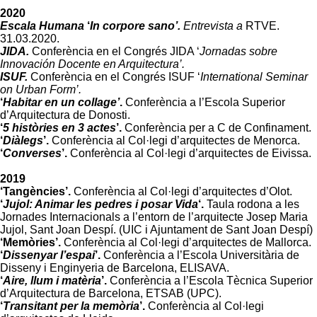
2020
Escala Humana
‘
In corpore sano’.
Entrevista a
RTVE.
31.03.2020.
JIDA.
Conferència en el Congrés JIDA ‘
Jornadas sobre
Innovación Docente en Arquitectura’.
ISUF.
Conferència en el Congrés ISUF ‘
International Seminar
on Urban Form’.
‘
Habitar en un collage’
.
Conferència a l’Escola Superior
d’Arquitectura de Donosti.
‘
5 històries en 3 actes
’.
Conferència per a C de Confinament.
‘
Diàlegs
’.
Conferència al Col·legi d’arquitectes de Menorca.
‘
Converses
’.
Conferència al Col·legi d’arquitectes de Eivissa.
2019
‘Tangències’.
Conferència al Col·legi d’arquitectes d’Olot.
‘
Jujol: Animar les pedres i posar Vida
‘.
Taula rodona a les
Jornades Internacionals a l’entorn de l’arquitecte Josep Maria
Jujol, Sant Joan Despí. (UIC i Ajuntament de Sant Joan Despí)
‘Memòries’.
Conferència al Col·legi d’arquitectes de Mallorca.
‘
Dissenyar l’espai
’.
Conferència a l’Escola Universitària de
Disseny i Enginyeria de Barcelona, ELISAVA.
‘
Aire, llum i matèria
’.
Conferència a l’Escola Tècnica Superior
d’Arquitectura de Barcelona, ETSAB (UPC).
‘
Transitant per la memòria
’.
Conferència al Col·legi