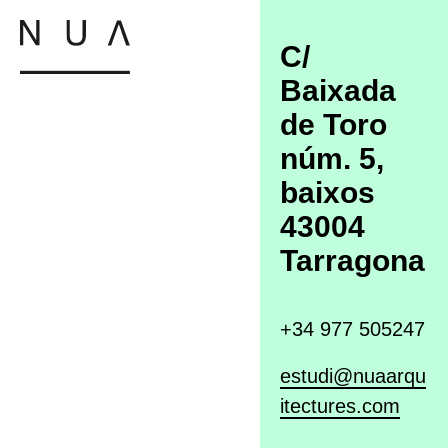
estudi
o.
i.
C/
nosaltres
obra
interiors
on
Baixada
nova
es
som
u.
en
de Toro
r.
urbanisme
rehabilitació
núm. 5,
e.
baixos
d.
efímer
disseny
43004
Tarragona
+34 977 505247
estudi@nuaarqu
itectures.com