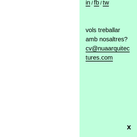
in
fb
tw
/
/
vols treballar
amb nosaltres?
cv@nuaarquitec
tures.com
x