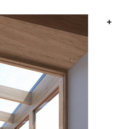
es
en
s
estudi
isme
nosaltres
on som