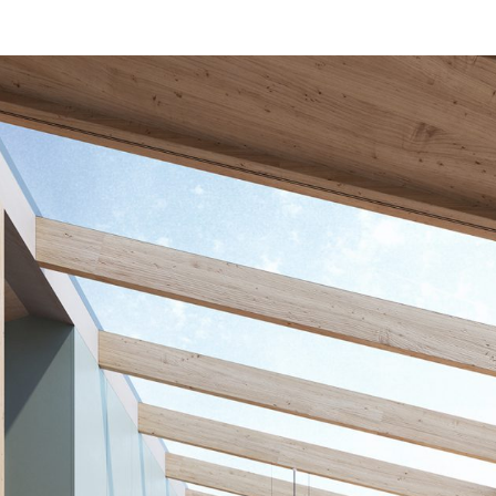
o. obra nova
i. interior
r. rehabilitació
u. urban
d. disseny
e. efímer